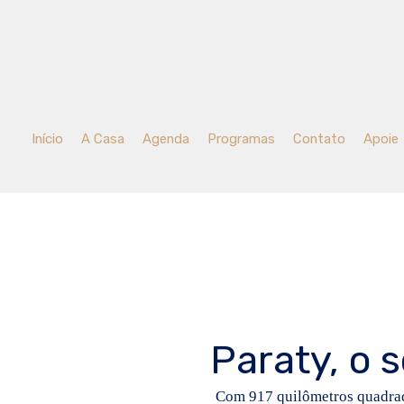
Início
A Casa
Agenda
Programas
Contato
Apoie
Paraty, o s
Com 917 quilômetros quadrado