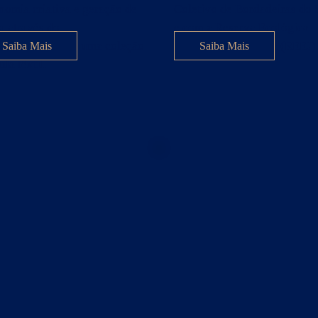
nomia criativa e geração de
Coletivo de Bordadeiras do
a através do
e com a Reserva Ecológica
nvolvimento de uma coleção
Estadual da Juatinga (REEJ)
Saiba Mais
Saiba Mais
la têxtil.