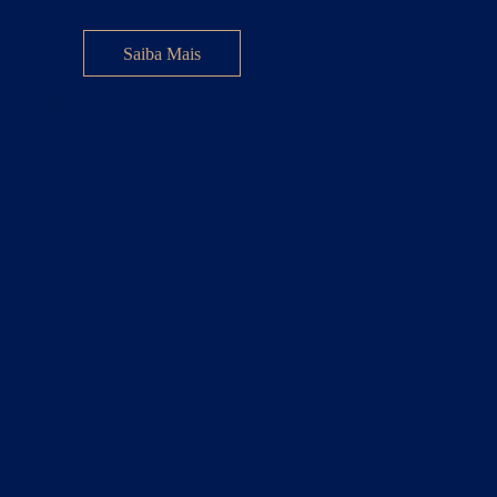
Saiba Mais
s
Curso - Inscrições encerradas
ca
Iluminação
Inspirar para o futuro: