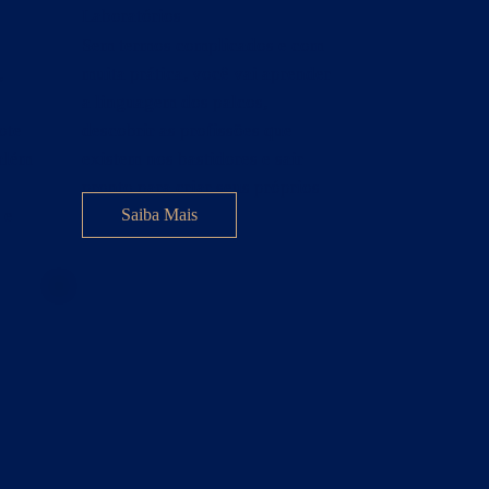
Laboratórios
Sem termos complicados e com
,
muita prática, você vai aprender
a linguagem dos palcos,
ote
descobrir as profissões que
além
existem nos bastidores e sair
pronto para criar seus próprios
 e
espetáculos.
Saiba Mais