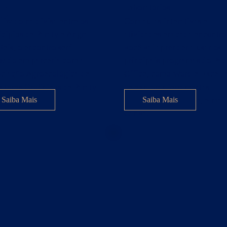
ol
Laboratórios
lizado na divisa entre os
Com aulas interativas e
cípios de Paraty e Angra
atividades em cada encontro
Reis, o encontro será
você vai aprender a usar os
izado em parceria com a
principais programas do Pac
ciação Agroecológica de
Office, como Word e Excel, 
utores Orgânicos de Paraty
de explorar ferramentas
POP).
essenciais do Google, e-mail
Saiba Mais
Saiba Mais
Canva.