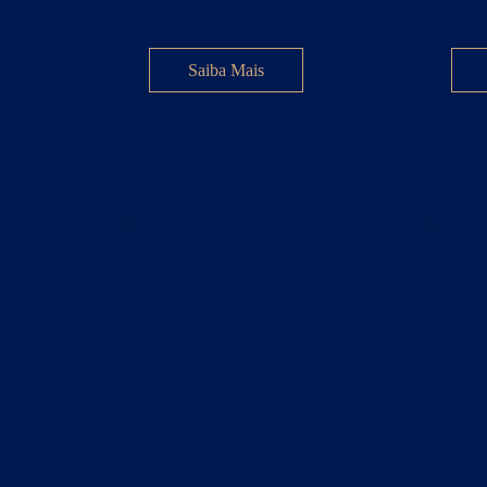
proporcionando uma imersão na
auto
cultura rural, com troca de
rend
saberes e vivências sobre
dese
Saiba Mais
produção sustentável.
cápsu