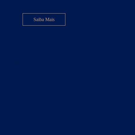
 Sono
experimentação e criação, os
participantes terão a
.
oportunidade de explorar tudo o
Saiba Mais
que envolve essa arte cênica: da
produção e construção de
processos artísticos até a prática
do movimento em si.