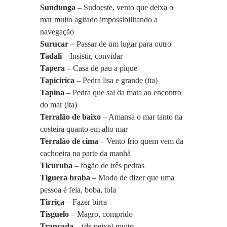
Sundunga
 – Sudoeste, vento que deixa o 
mar muito agitado impossibilitando a 
navegação
Surucar 
– Passar de um lugar para outro
Tadali 
– Insistir, convidar
Tapera 
– Casa de pau a pique
Tapicirica
 – Pedra lisa e grande (ita)
Tapina
 – Pedra que sai da mata ao encontro 
do mar (ita)
Terralão de baixo
 – Amansa o mar tanto na 
costeira quanto em alto mar
Terralão de cima
 – Vento frio quem vem da 
cachoeira na parte da manhã
Ticuruba
 – fogão de três pedras
Tiguera braba
 – Modo de dizer que uma 
pessoa é feia, boba, tola
Tirriça
 – Fazer birra
Tisguelo 
– Magro, comprido
Trancada 
– (de peixe) muito