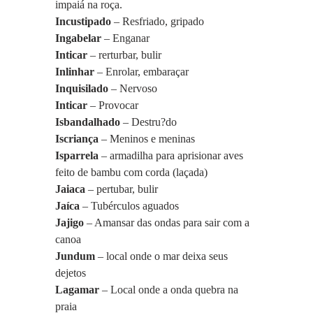
impaiá na roça.
Incustipado
 – Resfriado, gripado
Ingabelar
 – Enganar
Inticar
 – rerturbar, bulir
Inlinhar
 – Enrolar, embaraçar
Inquisilado
 – Nervoso
Inticar
 – Provocar
Isbandalhado
 – Destru?do
Iscriança 
– Meninos e meninas
Isparrela
 – armadilha para aprisionar aves 
feito de bambu com corda (laçada)
Jaiaca 
– pertubar, bulir
Jaíca
 – Tubérculos aguados
Jajigo
 – Amansar das ondas para sair com a 
canoa
Jundum
 – local onde o mar deixa seus 
dejetos
Lagamar
 – Local onde a onda quebra na 
praia