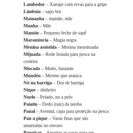
Lambedor 
– Xarope com ervas para a gripe
Limbuia
 – sapo boi
Mamanha 
– mamãe, mãe
Manha
 – Mãe
Manóio
 – Pequeno feche de sapê
Maranúncia
 – Magia negra
Menina assistida
 – Menina menstruada
Mijuada 
– Rede boiada para pesca na 
costeira
Mucado
 – Muito, bastante
Mundéu
 – Mesmo que arataca
Nó na barriga
 – Dor de barriga
Nique
 – dinheiro
Nuelo
 – Pelado, nu a pelo
Paiaíto
 – Dedo (raiz) da taioba
Panal
 – Avental, capa para proteção na pesca
Pau a pique 
– Varas finas que são 
amarradas no envaro
Paupicar 
– Amarrar as varas para ser 