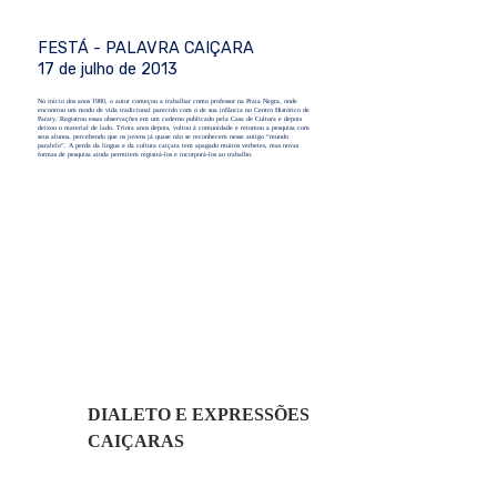
FESTÁ - PALAVRA CAIÇARA
17 de julho de 2013
No início dos anos 1980, o autor começou a trabalhar como professor na Praia Negra, onde
encontrou um modo de vida tradicional parecido com o de sua infância no Centro Histórico de
Paraty. Registrou essas observações em um caderno publicado pela Casa de Cultura e depois
deixou o material de lado. Trinta anos depois, voltou à comunidade e retomou a pesquisa com
seus alunos, percebendo que os jovens já quase não se reconhecem nesse antigo “mundo
paralelo”. A perda da língua e da cultura caiçara tem apagado muitos verbetes, mas novas
formas de pesquisa ainda permitem registrá-los e incorporá-los ao trabalho.
DIALETO E EXPRESSÕES 
CAIÇARAS