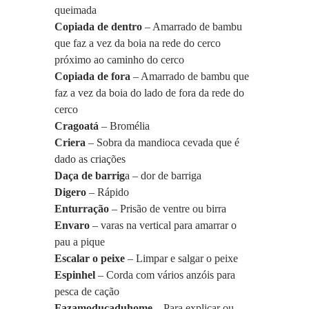
queimada
Copiada de dentro
 – Amarrado de bambu 
que faz a vez da boia na rede do cerco 
próximo ao caminho do cerco
Copiada de fora
 – Amarrado de bambu que 
faz a vez da boia do lado de fora da rede do 
cerco
Cragoatá
 – Bromélia
Criera
 – Sobra da mandioca cevada que é 
dado as criações
Daça de barrig
a – dor de barriga
Digero 
– Rápido
Enturração
 – Prisão de ventre ou birra
Envaro
 – varas na vertical para amarrar o 
pau a pique
Escalar o peixe
 – Limpar e salgar o peixe
Espinhel
 – Corda com vários anzóis para 
pesca de cação
Fazamoducaduhome
 – Para explicar ou 