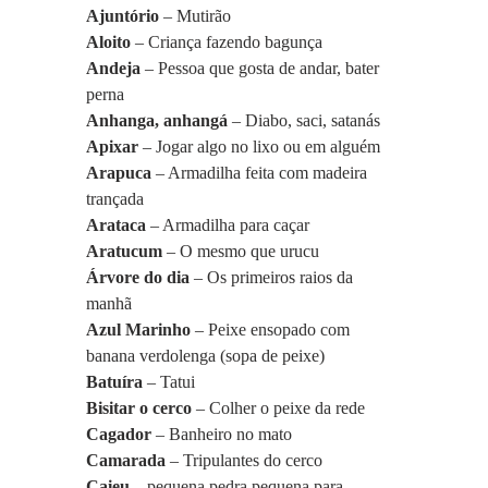
Ajuntório
 – Mutirão
Aloito
 – Criança fazendo bagunça
Andeja
 – Pessoa que gosta de andar, bater 
perna
Anhanga, anhangá
 – Diabo, saci, satanás
Apixar
 – Jogar algo no lixo ou em alguém
Arapuca
 – Armadilha feita com madeira 
trançada
Arataca 
– Armadilha para caçar
Aratucum
 – O mesmo que urucu
Árvore do dia
 – Os primeiros raios da 
manhã
Azul Marinho 
– Peixe ensopado com 
banana verdolenga (sopa de peixe)
Batuíra
 – Tatui
Bisitar o cerco
 – Colher o peixe da rede
Cagador 
– Banheiro no mato
Camarada 
– Tripulantes do cerco
Caieu 
– pequena pedra pequena para 